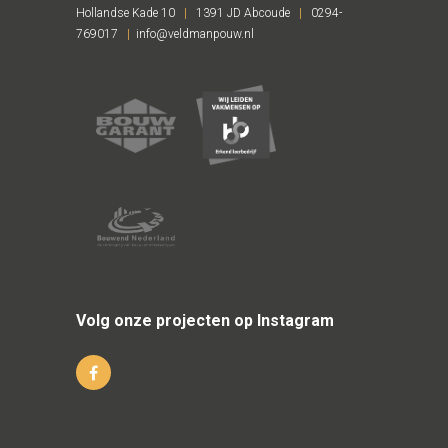
Hollandse Kade 10
|
1391 JD Abcoude
|
0294-
Over ons
769017
|
info@veldmanpouw.nl
Contact
Wordt JIJ onze NIEUWE collega ?!
Volg onze projecten op Instagram